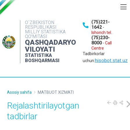
BOSHQARMA HAQIDA
(75)221-
O`ZBEKISTON
RESPUBLIKASI
1642
-
OCHIQ MA'LUMOTLAR
MILLIY STATISTIKA
Ishonch tel.
QO'MITASI
(75)230-
NASHRLAR
QASHQADARYO
8000
-
Call
VILOYATI
Centre
INTERAKTIV XIZMATLAR
Tadbirkorlar
STATISTIKA
MATBUOT XIZMATI
hisobot.stat.uz
BOSHQARMASI
uchun:
MUROJAATLAR
KONTAKTLAR
Asosiy sahifa
MATBUOT XIZMATI
Rejalashtirilayotgan
tadbirlar