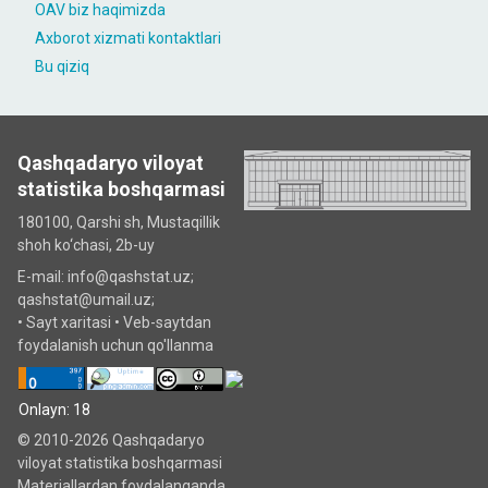
OAV biz haqimizda
Axborot xizmati kontaktlari
Bu qiziq
Qashqadaryo viloyat
statistika boshqarmasi
180100, Qarshi sh, Mustаqillik
shoh ko‘chаsi, 2b-uy
E-mail: info@qashstat.uz;
qashstat@umail.uz;
•
Sayt xaritasi
•
Veb-saytdan
foydalanish uchun qo'llanma
Onlayn: 18
© 2010-2026 Qashqadaryo
viloyat statistika boshqarmasi
Materiallardan foydalanganda