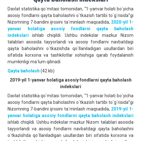
Davlat statistika qo`mitasi tomonidan, “1-yanvar holati bo`yicha
asosiy fondlarni qayta baholashni o`tkazish tartibi to`g`risida”gi
Nizomning 7-bandini ijrosini ta`minlash maqsadida,
2020-yil 1-
yanvar holatiga asosiy fondlarni qayta baholash
indekslari
ishlab chiqildi. Ushbu indekslar mazkur Nizom
talablari asosida tayyorlandi va asosiy fondlarni navbatdagi
qayta baholashni o`tkazishda qo`llaniladigan usullardan biri
sifatida korxona va tashkilotlar xohishiga qarab foydalanish
mumkinligi ma`lum qilinadi.
Qayta baholash
(42 kb)
2019-yil 1-yanvar holatiga asosiy fondlarni qayta baholash
indekslari
Davlat statistika qo`mitasi tomonidan, “1-yanvar holati bo`yicha
asosiy fondlarni qayta baholashni o`tkazish tartibi to`g`risida”gi
Nizomning 7-bandini ijrosini ta`minlash maqsadida,
2019-yil 1-
yanvar holatiga asosiy fondlarni qayta baholash indekslari
ishlab chiqildi. Ushbu indekslar mazkur Nizom talablari asosida
tayyorlandi va asosiy fondlarni navbatdagi qayta baholashni
o`tkazishda qo`llaniladigan usullardan biri sifatida korxona va