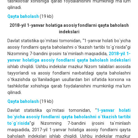
tashkilotlar xohishiga qarab foydalanishini mumkinligi ma`lum
qilinadi.
Qayta baholash
(19 kb)
2018-yil 1-yanvar holatiga asosiy fondlarni qayta baholash
indekslari
Davlat statistika qo`mitasi tomonidan, “1-yanvar holati bo`yicha
asosiy fondlarni qayta baholashni o`tkazish tartibi to`g`risida”gi
Nizomning 7-bandini ijrosini ta`minlash maqsadida,
2018-yil 1-
yanvar holatiga asosiy fondlarni qayta baholash indekslari
ishlab chiqildi. Ushbu indekslar mazkur Nizom talablari asosida
tayyorlandi va asosiy fondlarni navbatdagi qayta baholashni
o`tkazishda qo`llaniladigan usullardan biri sifatida korxona va
tashkilotlar xohishiga qarab foydalanishini mumkinligi ma`lum
qilinadi.
Qayta baholash
(19 kb)
Davlat statistika qo`mitasi tomonidan, “
1-yanvar holati
bo`yicha asosiy fondlarni qayta baholashni o`tkazish tartibi
to`g`risida
”gi Nizomning 7-bandini ijrosini ta`minlash
maqsadida, 2017-yil 1-yanvar holatiga asosiy fondlarni qayta
baholash indekslari ishlab chiqildi. Ushbu indekslar mazkur