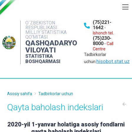
BOSHQARMA HAQIDA
(75)221-
O`ZBEKISTON
RESPUBLIKASI
1642
-
OCHIQ MA'LUMOTLAR
MILLIY STATISTIKA
Ishonch tel.
QO'MITASI
(75)230-
NASHRLAR
QASHQADARYO
8000
-
Call
VILOYATI
Centre
INTERAKTIV XIZMATLAR
Tadbirkorlar
STATISTIKA
MATBUOT XIZMATI
hisobot.stat.uz
BOSHQARMASI
uchun:
MUROJAATLAR
KONTAKTLAR
Asosiy sahifa
Tadbirkorlar uchun
Qayta baholash indekslari
2020-yil 1-yanvar holatiga asosiy fondlarni
qayta baholash indekslari