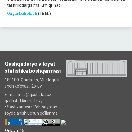
tashkilotlarga ma`lum qilinadi.
Qayta baholash
(16 kb)
Qashqadaryo viloyat
statistika boshqarmasi
180100, Qarshi sh, Mustаqillik
shoh ko‘chаsi, 2b-uy
E-mail: info@qashstat.uz;
qashstat@umail.uz;
•
Sayt xaritasi
•
Veb-saytdan
foydalanish uchun qo'llanma
Onlayn: 15