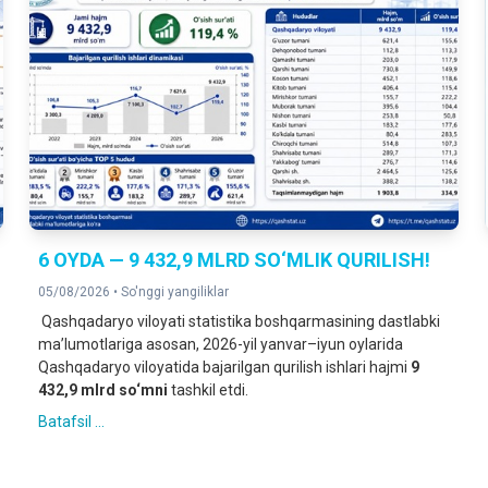
6 OYDA — 9 432,9 MLRD SO‘MLIK QURILISH!
05/08/2026 •
So'nggi yangiliklar
Qashqadaryo viloyati statistika boshqarmasining dastlabki
ma’lumotlariga asosan
, 2026-yil yanvar–iyun oylarida
Qashqadaryo viloyatida bajarilgan qurilish ishlari hajmi
9
432,9 mlrd so‘mni
tashkil etdi.
Batafsil ...