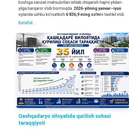
boshiga sanoat mahsulotlari ishlab chiqarish hajmi yildan-
yilga barqaror o'sib bormoqda.
2026-yilning yanvar–iyun
oylarida ushbu ko'rsatkich
6 836,9 ming so'm
ni tashkil etdi.
Batafsil ...
Qashqadaryo viloyatida qurilish sohasi
taraqqiyoti