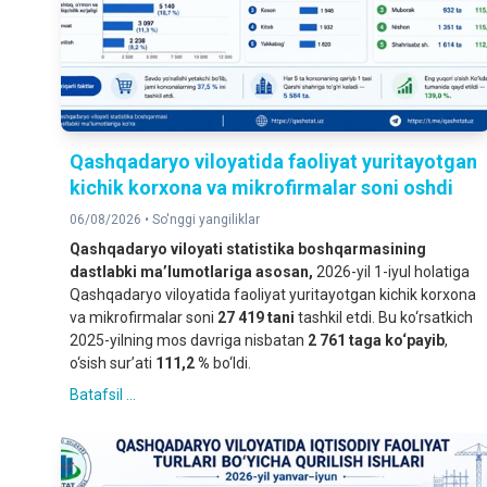
Qashqadaryo viloyatida faoliyat yuritayotgan
kichik korxona va mikrofirmalar soni oshdi
06/08/2026 •
So'nggi yangiliklar
Qashqadaryo viloyati statistika boshqarmasining
dastlabki ma’lumotlariga asosan,
2026-yil 1-iyul holatiga
Qashqadaryo viloyatida faoliyat yuritayotgan kichik korxona
va mikrofirmalar soni
27 419 tani
tashkil etdi. Bu ko‘rsatkich
2025-yilning mos davriga nisbatan
2 761 taga ko‘payib
,
o‘sish sur’ati
111,2 %
bo‘ldi.
Batafsil ...