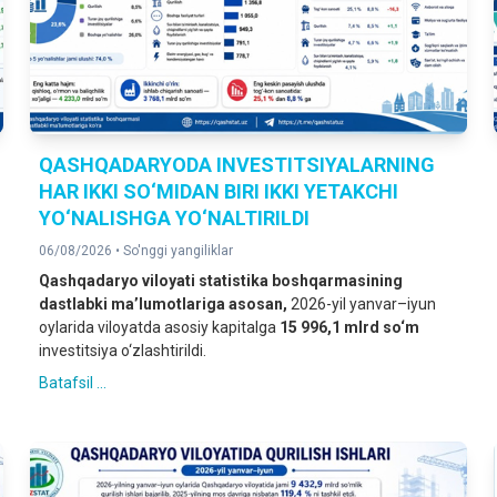
QASHQADARYODA INVESTITSIYALARNING
HAR IKKI SO‘MIDAN BIRI IKKI YETAKCHI
YO‘NALISHGA YO‘NALTIRILDI
06/08/2026 •
So'nggi yangiliklar
Qashqadaryo
viloyati
statistika
boshqarmasining
dastlabki
ma’
lumotlariga
asosan,
2026-yil yanvar–iyun
oylarida viloyatda asosiy kapitalga
15 996,1
mlrd
so‘
m
investitsiya o‘zlashtirildi.
Batafsil ...