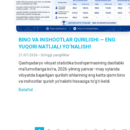
BINO VA INSHOOTLAR QURILISHI — ENG
YUQORI NATIJALI YO‘NALISH!
21/07/2026 •
So'nggi yangiliklar
Qashqadaryo viloyat statistika boshqarmasining dastlabki
ma’lumotlariga ko‘ra, 2026-yilning yanvar–may oylarida
viloyatda bajarilgan qurilish ishlarining eng katta qismi bino
va inshootlar qurish yo‘nalishi hissasiga to‘g‘ri keldi.
Batafsil ...