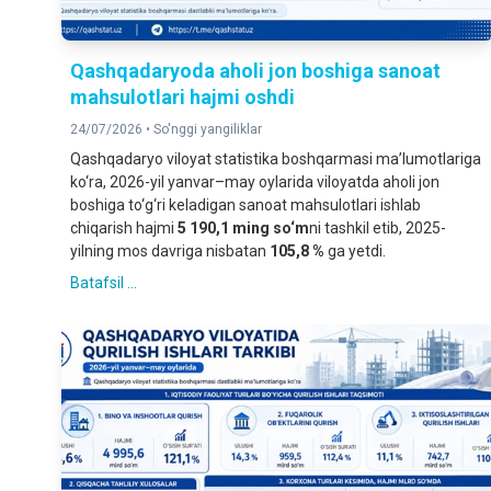
Qashqadaryoda aholi jon boshiga sanoat
mahsulotlari hajmi oshdi
24/07/2026 •
So'nggi yangiliklar
Qashqadaryo viloyat statistika boshqarmasi ma’lumotlariga
ko‘ra, 2026-yil yanvar–may oylarida viloyatda aholi jon
boshiga to‘g‘ri keladigan sanoat mahsulotlari ishlab
chiqarish hajmi
5 190,1 ming so‘m
ni tashkil etib, 2025-
yilning mos davriga nisbatan
105,8 %
ga yetdi.
Batafsil ...