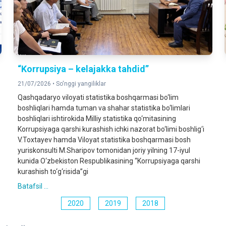
“Korrupsiya – kelajakka tahdid”
21/07/2026 •
So'nggi yangiliklar
Qashqadaryo viloyati statistika boshqarmasi bo‘lim
boshliqlari hamda tuman va shahar statistika bo‘limlari
boshliqlari ishtirokida Milliy statistika qo‘mitasining
Korrupsiyaga qarshi kurashish ichki nazorat bo‘limi boshlig‘i
V.Toxtayev hamda Viloyat statistika boshqarmasi bosh
yuriskonsulti M.Sharipov tomonidan joriy yilning 17-iyul
kunida O‘zbekiston Respublikasining “Korrupsiyaga qarshi
kurashish to‘g‘risida”gi
Batafsil ...
2020
2019
2018