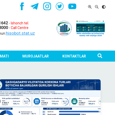
1642
-
Ishonch tel.
8000
-
Call Centre
hisobot.stat.uz
hun:
MATI
MUROJAATLAR
KONTAKTLAR