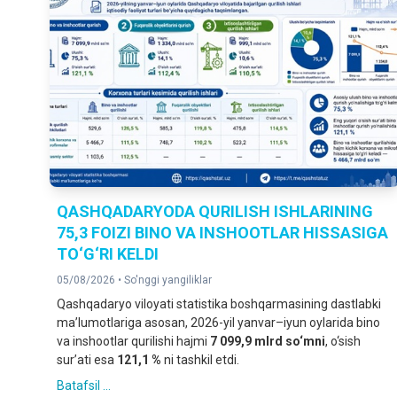
QASHQADARYODA QURILISH ISHLARINING
75,3 FOIZI BINO VA INSHOOTLAR HISSASIGA
TO‘G‘RI KELDI
05/08/2026 •
So'nggi yangiliklar
Qashqadaryo viloyati statistika boshqarmasining dastlabki
ma’lumotlariga asosan
, 2026-yil yanvar–iyun oylarida bino
va inshootlar qurilishi hajmi
7 099,9 mlrd so‘mni
, o‘sish
sur’ati esa
121,1 %
ni tashkil etdi.
Batafsil ...