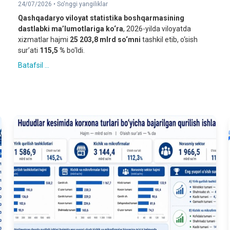
24/07/2026 •
So'nggi yangiliklar
Qashqadaryo viloyat statistika boshqarmasining
dastlabki ma’lumotlariga ko‘ra
, 2026-yilda viloyatda
xizmatlar hajmi
25 203,8 mlrd so‘mni
tashkil etib, o‘sish
sur’ati
115,5 %
bo‘ldi.
Batafsil ...