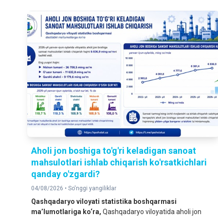
Aholi jon boshiga to'g'ri keladigan sanoat
mahsulotlari ishlab chiqarish ko'rsatkichlari
qanday o'zgardi?
04/08/2026 •
So'nggi yangiliklar
Qashqadaryo viloyati statistika boshqarmasi
ma’lumotlariga ko‘ra
,
Qashqadaryo viloyatida aholi jon