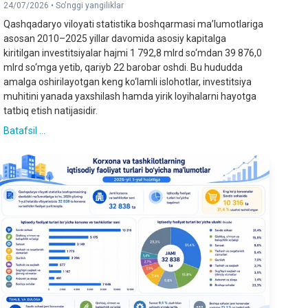
24/07/2026 •
So'nggi yangiliklar
Qashqadaryo viloyati statistika boshqarmasi ma’lumotlariga
asosan 2010–2025 yillar davomida asosiy kapitalga
kiritilgan investitsiyalar hajmi 1 792,8 mlrd so‘mdan 39 876,0
mlrd so‘mga yetib, qariyb 22 barobar oshdi. Bu hududda
amalga oshirilayotgan keng ko‘lamli islohotlar, investitsiya
muhitini yanada yaxshilash hamda yirik loyihalarni hayotga
tatbiq etish natijasidir.
Batafsil ...