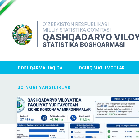
O`ZBEKISTON RESPUBLIKASI
MILLIY STATISTIKA QO'MITASI
QASHQADARYO VILOY
STATISTIKA BOSHQARMASI
BOSHQARMA HAQIDA
OCHIQ MA'LUMOTLAR
SO'NGGI YANGILIKLAR