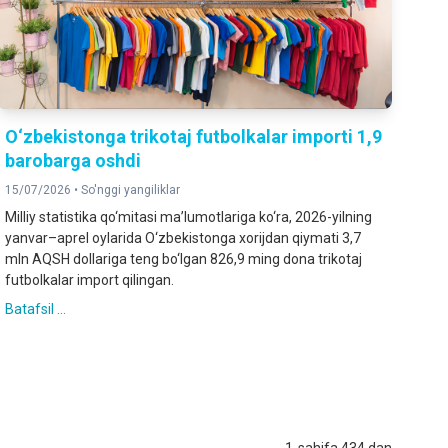
O‘zbekistonga trikotaj futbolkalar importi 1,9
barobarga oshdi
15/07/2026 •
So'nggi yangiliklar
Milliy statistika qo‘mitasi ma’lumotlariga ko‘ra, 2026-yilning
yanvar–aprel oylarida O‘zbekistonga xorijdan qiymati 3,7
mln AQSH dollariga teng bo‘lgan 826,9 ming dona trikotaj
futbolkalar import qilingan.
Batafsil ...
1-sahifa 434 dan