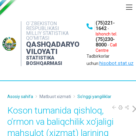
BOSHQARMA HAQIDA
(75)221-
O`ZBEKISTON
RESPUBLIKASI
1642
-
OCHIQ MA'LUMOTLAR
MILLIY STATISTIKA
Ishonch tel.
QO'MITASI
(75)230-
NASHRLAR
QASHQADARYO
8000
-
Call
VILOYATI
Centre
INTERAKTIV XIZMATLAR
Tadbirkorlar
STATISTIKA
MATBUOT XIZMATI
hisobot.stat.uz
BOSHQARMASI
uchun:
MUROJAATLAR
KONTAKTLAR
Asosiy sahifa
Matbuot xizmati
So'nggi yangiliklar
Koson tumanida qishloq,
o‘rmon va baliqchilik xo‘jaligi
mahsulot (xizmat) larining