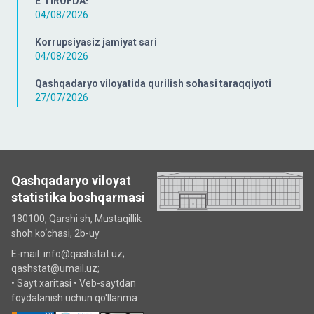
E’TIROFDA!
04/08/2026
Korrupsiyasiz jamiyat sari
04/08/2026
Qashqadaryo viloyatida qurilish sohasi taraqqiyoti
27/07/2026
Qashqadaryo viloyat
statistika boshqarmasi
180100, Qarshi sh, Mustаqillik
shoh ko‘chаsi, 2b-uy
E-mail: info@qashstat.uz;
qashstat@umail.uz;
•
Sayt xaritasi
•
Veb-saytdan
foydalanish uchun qo'llanma