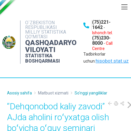
BOSHQARMA HAQIDA
(75)221-
O`ZBEKISTON
RESPUBLIKASI
1642
-
OCHIQ MA'LUMOTLAR
MILLIY STATISTIKA
Ishonch tel.
QO'MITASI
(75)230-
NASHRLAR
QASHQADARYO
8000
-
Call
VILOYATI
Centre
INTERAKTIV XIZMATLAR
Tadbirkorlar
STATISTIKA
MATBUOT XIZMATI
hisobot.stat.uz
BOSHQARMASI
uchun:
MUROJAATLAR
KONTAKTLAR
Asosiy sahifa
Matbuot xizmati
So'nggi yangiliklar
“Dehqonobod kaliy zavodi”
AJda aholini roʻyxatga olish
boʻyicha oʻquv seminari