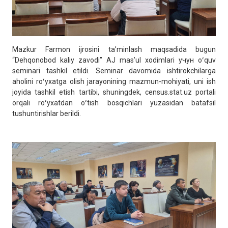
Mazkur Farmon ijrosini ta’minlash maqsadida bugun
“Dehqonobod kaliy zavodi” AJ mas’ul xodimlari учун oʻquv
seminari tashkil etildi. Seminar davomida ishtirokchilarga
aholini roʻyxatga olish jarayonining mazmun-mohiyati, uni ish
joyida tashkil etish tartibi, shuningdek, census.stat.uz portali
orqali roʻyxatdan oʻtish bosqichlari yuzasidan batafsil
tushuntirishlar berildi.