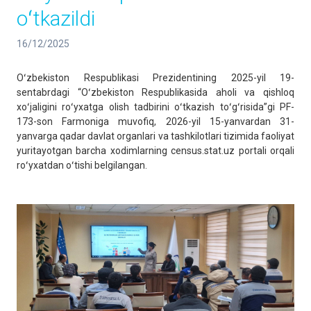
oʻtkazildi
16/12/2025
Oʻzbekiston Respublikasi Prezidentining 2025-yil 19-
sentabrdagi “Oʻzbekiston Respublikasida aholi va qishloq
xoʻjaligini roʻyxatga olish tadbirini oʻtkazish toʻgʻrisida”gi PF-
173-son Farmoniga muvofiq, 2026-yil 15-yanvardan 31-
yanvarga qadar davlat organlari va tashkilotlari tizimida faoliyat
yuritayotgan barcha xodimlarning census.stat.uz portali orqali
roʻyxatdan oʻtishi belgilangan.