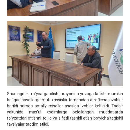
Shuningdek, roʻyxatga olish jarayonida yuzaga kelishi mumkin
boʻlgan savollarga mutaxassislar tomonidan atroflicha javoblar
berildi hamda amaliy misollar asosida izohlar keltirildi. Tadbir
yakunida mas’ul xodimlarga belgilangan muddatlarda
roʻyxatdan oʻtishni toʻliq va sifatli tashkil etish boʻyicha tegishli
tavsiyalar taqdim etildi.