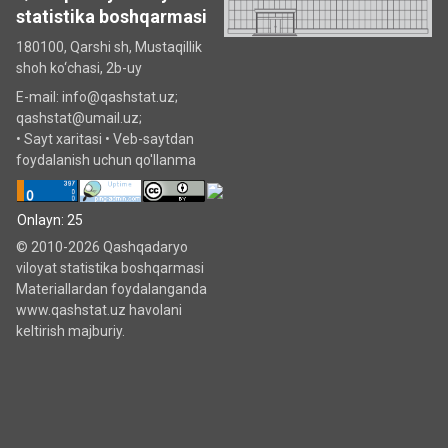
statistika boshqarmasi
180100, Qarshi sh, Mustаqillik
shoh ko‘chаsi, 2b-uy
E-mail: info@qashstat.uz;
qashstat@umail.uz;
•
Sayt xaritasi
•
Veb-saytdan
foydalanish uchun qo'llanma
Onlayn: 25
© 2010-2026 Qashqadaryo
viloyat statistika boshqarmasi
Materiallardan foydalanganda
www.qashstat.uz havolani
keltirish majburiy.