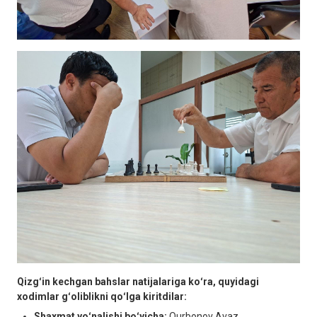
Qizgʻin kechgan bahslar natijalariga koʻra, quyidagi
xodimlar gʻoliblikni qoʻlga kiritdilar:
Shaxmat yoʻnalishi boʻyicha:
Qurbonov Avaz