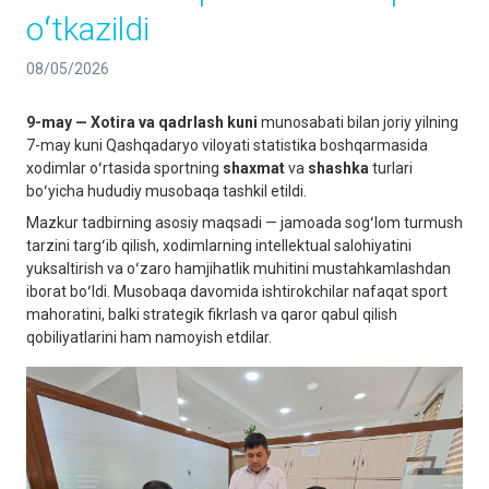
oʻtkazildi
08/05/2026
9-may — Xotira va qadrlash kuni
munosabati bilan joriy yilning
7-may kuni Qashqadaryo viloyati statistika boshqarmasida
xodimlar oʻrtasida sportning
shaxmat
va
shashka
turlari
boʻyicha hududiy musobaqa tashkil etildi.
Mazkur tadbirning asosiy maqsadi — jamoada sogʻlom turmush
tarzini targʻib qilish, xodimlarning intellektual salohiyatini
yuksaltirish va oʻzaro hamjihatlik muhitini mustahkamlashdan
iborat boʻldi. Musobaqa davomida ishtirokchilar nafaqat sport
mahoratini, balki strategik fikrlash va qaror qabul qilish
qobiliyatlarini ham namoyish etdilar.