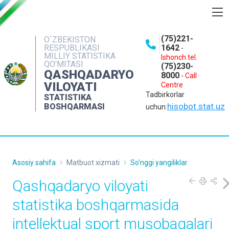
BOSHQARMA HAQIDA
(75)221-
O`ZBEKISTON
RESPUBLIKASI
1642
-
OCHIQ MA'LUMOTLAR
MILLIY STATISTIKA
Ishonch tel.
QO'MITASI
(75)230-
NASHRLAR
QASHQADARYO
8000
-
Call
VILOYATI
Centre
INTERAKTIV XIZMATLAR
Tadbirkorlar
STATISTIKA
MATBUOT XIZMATI
hisobot.stat.uz
BOSHQARMASI
uchun:
MUROJAATLAR
KONTAKTLAR
Asosiy sahifa
Matbuot xizmati
So'nggi yangiliklar
Qashqadaryo viloyati
statistika boshqarmasida
intellektual sport musobaqalari