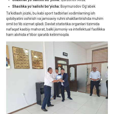
Shashka yoʻnalishi boʻyicha:
Boymurodov Ogʻabek
Taʼkidlash joizki, bu kabi sport tadbirlari xodimlarning ish
qobiliyatini oshirish va jamoaviy ruhni shakllantirishda muhim
omil boʻlib xizmat qiladi. Davlat statistika organlari tizimida
nafaqat kasbiy mahorat, balki jismoniy va intellektual faollikka
ham alohida eʼtibor qaratib kelinmoqda.