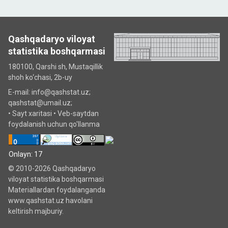
Qashqadaryo viloyat
statistika boshqarmasi
180100, Qarshi sh, Mustаqillik
shoh ko‘chаsi, 2b-uy
E-mail: info@qashstat.uz;
qashstat@umail.uz;
•
Sayt xaritasi
•
Veb-saytdan
foydalanish uchun qo'llanma
Onlayn: 17
© 2010-2026 Qashqadaryo
viloyat statistika boshqarmasi
Materiallardan foydalanganda
www.qashstat.uz havolani
keltirish majburiy.