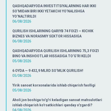
QASHQADARYODA INVESTITSIYALARNING HAR IKKI
SO‘MIDAN BIRI IKKI YETAKCHI YO‘NALISHGA
YO‘NALTIRILDI
06/08/2026
QURILISH ISHLARINING QARIYB 74 FOIZI — KICHIK
BIZNES VA NORASMIY SEKTOR HISSASIGA
06/08/2026
QASHQADARYODA QURILISH ISHLARINING 75,3 FOIZI
BINO VA INSHOOTLAR HISSASIGA TO‘G‘RI KELDI
05/08/2026
6 OYDA — 9 432,9 MLRD SO‘MLIK QURILISH!
05/08/2026
Yirik sanoat korxonalarida ishlab chiqarish faolligi
05/08/2026
Aholi jon boshiga to'g'ri keladigan sanoat mahsulotlari
ishlab chiqarish ko'rsatkichlari qanday o'zgardi?
04/08/2026