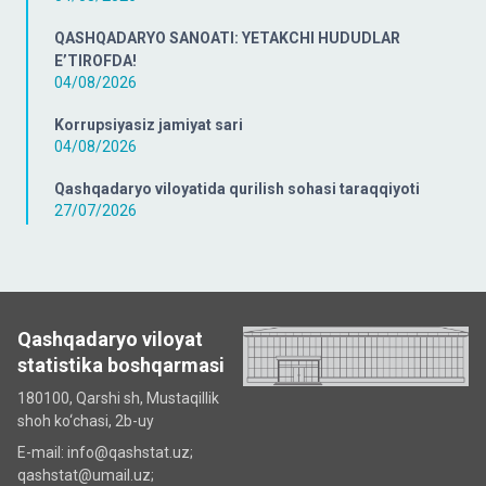
QASHQADARYO SANOATI: YETAKCHI HUDUDLAR
E’TIROFDA!
04/08/2026
Korrupsiyasiz jamiyat sari
04/08/2026
Qashqadaryo viloyatida qurilish sohasi taraqqiyoti
27/07/2026
Qashqadaryo viloyat
statistika boshqarmasi
180100, Qarshi sh, Mustаqillik
shoh ko‘chаsi, 2b-uy
E-mail: info@qashstat.uz;
qashstat@umail.uz;