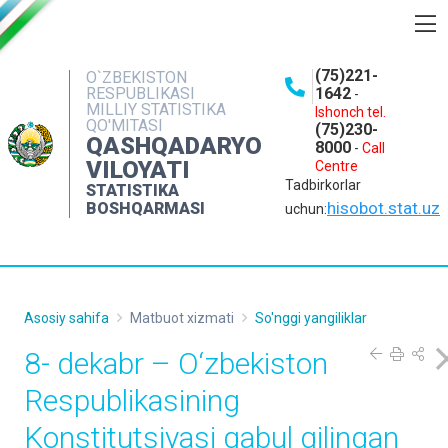
BOSHQARMA HAQIDA
(75)221-
O`ZBEKISTON
RESPUBLIKASI
1642
-
OCHIQ MA'LUMOTLAR
MILLIY STATISTIKA
Ishonch tel.
QO'MITASI
(75)230-
NASHRLAR
QASHQADARYO
8000
-
Call
VILOYATI
Centre
INTERAKTIV XIZMATLAR
Tadbirkorlar
STATISTIKA
MATBUOT XIZMATI
hisobot.stat.uz
BOSHQARMASI
uchun:
MUROJAATLAR
KONTAKTLAR
Asosiy sahifa
Matbuot xizmati
So'nggi yangiliklar
8- dekabr – O‘zbekiston
Respublikasining
Konstitutsiyasi qabul qilingan