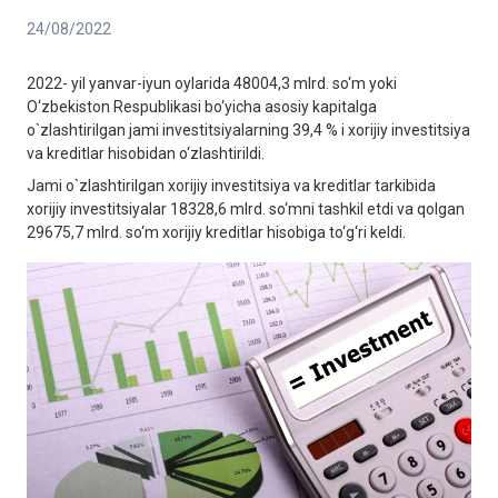
24/08/2022
2022- yil yanvar-iyun oylarida 48004,3 mlrd. so‘m yoki
O‘zbekiston Respublikasi bo‘yicha asosiy kapitalga
o`zlashtirilgan jami investitsiyalarning 39,4 % i xorijiy investitsiya
va kreditlar hisobidan o‘zlashtirildi.
Jami o`zlashtirilgan xorijiy investitsiya va kreditlar tarkibida
xorijiy investitsiyalar 18328,6 mlrd. so‘mni tashkil etdi va qolgan
29675,7 mlrd. so‘m xorijiy kreditlar hisobiga to‘g‘ri keldi.