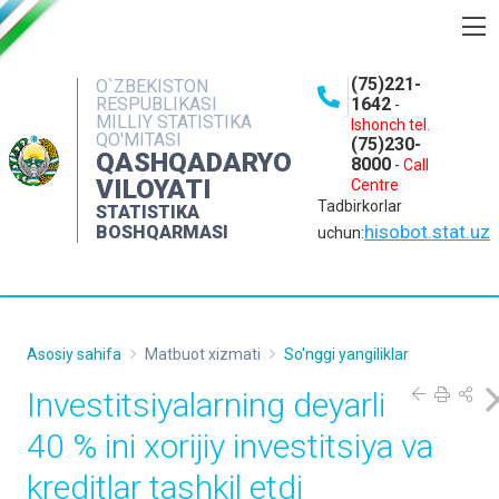
BOSHQARMA HAQIDA
(75)221-
O`ZBEKISTON
RESPUBLIKASI
1642
-
OCHIQ MA'LUMOTLAR
MILLIY STATISTIKA
Ishonch tel.
QO'MITASI
(75)230-
NASHRLAR
QASHQADARYO
8000
-
Call
VILOYATI
Centre
INTERAKTIV XIZMATLAR
Tadbirkorlar
STATISTIKA
MATBUOT XIZMATI
hisobot.stat.uz
BOSHQARMASI
uchun:
MUROJAATLAR
KONTAKTLAR
Asosiy sahifa
Matbuot xizmati
So'nggi yangiliklar
Investitsiyalarning deyarli
40 % ini xorijiy investitsiya va
kreditlar tashkil etdi