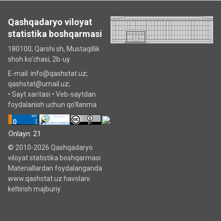
Qashqadaryo viloyat
statistika boshqarmasi
180100, Qarshi sh, Mustаqillik
shoh ko‘chаsi, 2b-uy
E-mail: info@qashstat.uz;
qashstat@umail.uz;
•
Sayt xaritasi
•
Veb-saytdan
foydalanish uchun qo'llanma
Onlayn: 21
© 2010-2026 Qashqadaryo
viloyat statistika boshqarmasi
Materiallardan foydalanganda
www.qashstat.uz havolani
keltirish majburiy.