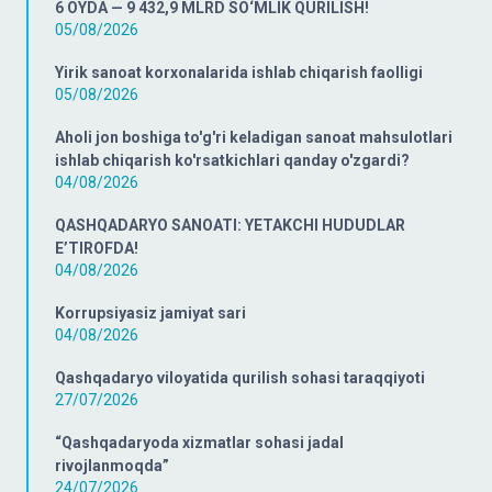
6 OYDA — 9 432,9 MLRD SO‘MLIK QURILISH!
05/08/2026
Yirik sanoat korxonalarida ishlab chiqarish faolligi
05/08/2026
Aholi jon boshiga to'g'ri keladigan sanoat mahsulotlari
ishlab chiqarish ko'rsatkichlari qanday o'zgardi?
04/08/2026
QASHQADARYO SANOATI: YETAKCHI HUDUDLAR
E’TIROFDA!
04/08/2026
Korrupsiyasiz jamiyat sari
04/08/2026
Qashqadaryo viloyatida qurilish sohasi taraqqiyoti
27/07/2026
“Qashqadaryoda xizmatlar sohasi jadal
rivojlanmoqda”
24/07/2026