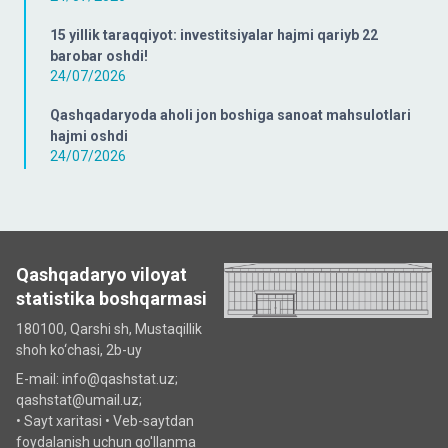
15 yillik taraqqiyot: investitsiyalar hajmi qariyb 22
barobar oshdi!
24/07/2026
Qashqadaryoda aholi jon boshiga sanoat mahsulotlari
hajmi oshdi
24/07/2026
Qashqadaryo viloyat
statistika boshqarmasi
180100, Qarshi sh, Mustаqillik
shoh ko‘chаsi, 2b-uy
E-mail: info@qashstat.uz;
qashstat@umail.uz;
•
Sayt xaritasi
•
Veb-saytdan
foydalanish uchun qo'llanma