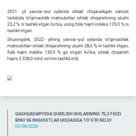
2021- yil yanvar-iyul oylarida ishlab chiqaradigan sanoat
tarkibida to‘qimachilik mahsulotlari ishlab chiqarishning ulushi
23,2 % ni tashkil etgan bo‘lsa, uning fizik hajm indeksi 129,0 % ni
tashkil etgan.
Shuningdek, 2022- yilning yanvar-iyul oylarida to‘qimachilik
mahsulotlari ishlab chiqarishning ulushi 28,6 % ni tashkil etgan,
fizik hajm indeksi 130,9 % ga o‘sgan bo‘lsa, ishlab chiqarish
hajmi 3 328,0 mlrd. so‘mni tashkil etdi.
QASHQADARYODA QURILISH ISHLARINING 75,3 FOIZI
BINO VA INSHOOTLAR HISSASIGA TO‘G‘RI KELDI
05/08/2026