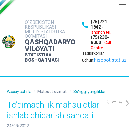
BOSHQARMA HAQIDA
(75)221-
O`ZBEKISTON
RESPUBLIKASI
1642
-
OCHIQ MA'LUMOTLAR
MILLIY STATISTIKA
Ishonch tel.
QO'MITASI
(75)230-
NASHRLAR
QASHQADARYO
8000
-
Call
VILOYATI
Centre
INTERAKTIV XIZMATLAR
Tadbirkorlar
STATISTIKA
MATBUOT XIZMATI
hisobot.stat.uz
BOSHQARMASI
uchun:
MUROJAATLAR
KONTAKTLAR
Asosiy sahifa
Matbuot xizmati
So'nggi yangiliklar
To‘qimachilik mahsulotlari
ishlab chiqarish sanoati
24/08/2022