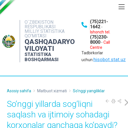
BOSHQARMA HAQIDA
(75)221-
O`ZBEKISTON
RESPUBLIKASI
1642
-
OCHIQ MA'LUMOTLAR
MILLIY STATISTIKA
Ishonch tel.
QO'MITASI
(75)230-
NASHRLAR
QASHQADARYO
8000
-
Call
VILOYATI
Centre
INTERAKTIV XIZMATLAR
Tadbirkorlar
STATISTIKA
MATBUOT XIZMATI
hisobot.stat.uz
BOSHQARMASI
uchun:
MUROJAATLAR
KONTAKTLAR
Asosiy sahifa
Matbuot xizmati
So'nggi yangiliklar
So‘nggi yillarda sog‘liqni
saqlash va ijtimoiy sohadagi
korxonalar qanchaga ko‘paydi?