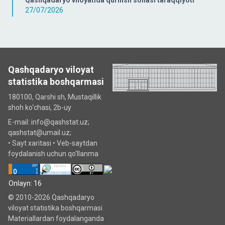
Qashqadaryo viloyatida qurilish sohasi taraqqiyoti
27/07/2026
Qashqadaryo viloyat
statistika boshqarmasi
180100, Qarshi sh, Mustаqillik
shoh ko‘chаsi, 2b-uy
E-mail: info@qashstat.uz;
qashstat@umail.uz;
•
Sayt xaritasi
•
Veb-saytdan
foydalanish uchun qo'llanma
Onlayn: 16
© 2010-2026 Qashqadaryo
viloyat statistika boshqarmasi
Materiallardan foydalanganda