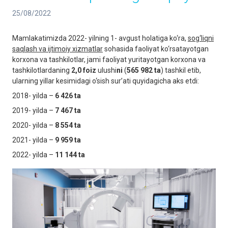
25/08/2022
Mamlakatimizda 2022- yilning 1- avgust holatiga ko‘ra,
sog‘liqni
saqlash va ijtimoiy xizmatlar
sohasida faoliyat ko‘rsatayotgan
korxona va tashkilotlar, jami faoliyat yuritayotgan korxona va
tashkilotlardaning
2,0
foiz
ulushi
ni
(
565 982
ta
) tashkil etib,
ularning yillar kesimidagi o‘sish sur’ati quyidagicha aks etdi:
2018- yilda –
6 426
ta
2019- yilda –
7 467
ta
2020- yilda –
8 554
ta
2021- yilda –
9
959 ta
2022- yilda –
11 144 ta