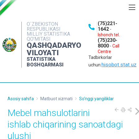
BOSHQARMA HAQIDA
(75)221-
O`ZBEKISTON
RESPUBLIKASI
1642
-
OCHIQ MA'LUMOTLAR
MILLIY STATISTIKA
Ishonch tel.
QO'MITASI
(75)230-
NASHRLAR
QASHQADARYO
8000
-
Call
VILOYATI
Centre
INTERAKTIV XIZMATLAR
Tadbirkorlar
STATISTIKA
MATBUOT XIZMATI
hisobot.stat.uz
BOSHQARMASI
uchun:
MUROJAATLAR
KONTAKTLAR
Asosiy sahifa
Matbuot xizmati
So'nggi yangiliklar
Mebel mahsulotlarini
ishlab chiqarining sanoatdagi
ulushi