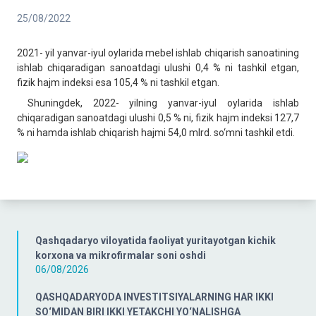
25/08/2022
2021- yil yanvar-iyul oylarida mebel ishlab chiqarish sanoatining
ishlab chiqaradigan sanoatdagi ulushi 0,4 % ni tashkil etgan,
fizik hajm indeksi esa 105,4 % ni tashkil etgan.
Shuningdek, 2022- yilning yanvar-iyul oylarida ishlab
chiqaradigan sanoatdagi ulushi 0,5 % ni, fizik hajm indeksi 127,7
% ni hamda ishlab chiqarish hajmi 54,0 mlrd. so‘mni tashkil etdi.
Qashqadaryo viloyatida faoliyat yuritayotgan kichik
korxona va mikrofirmalar soni oshdi
06/08/2026
QASHQADARYODA INVESTITSIYALARNING HAR IKKI
SO‘MIDAN BIRI IKKI YETAKCHI YO‘NALISHGA