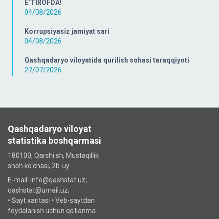
E’TIROFDA!
04/08/2026
Korrupsiyasiz jamiyat sari
04/08/2026
Qashqadaryo viloyatida qurilish sohasi taraqqiyoti
27/07/2026
Qashqadaryo viloyat
statistika boshqarmasi
180100, Qarshi sh, Mustаqillik
shoh ko‘chаsi, 2b-uy
E-mail: info@qashstat.uz;
qashstat@umail.uz;
•
Sayt xaritasi
•
Veb-saytdan
foydalanish uchun qo'llanma