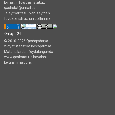
E-mail: info@qashstat.uz;
qashstat@umail.uz;
•
Sayt xaritasi
•
Veb-saytdan
foydalanish uchun qo'llanma
Onlayn: 26
© 2010-2026 Qashqadaryo
viloyat statistika boshqarmasi
Materiallardan foydalanganda
www.qashstat.uz havolani
keltirish majburiy.