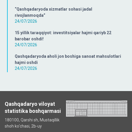
“Qashqadaryoda xizmatlar sohasi jadal
rivojlanmoqda”
24/07/2026
15 yillik taraqqiyot: investitsiyalar hajmi qariyb 22
barobar oshdi!
24/07/2026
Qashqadaryoda aholi jon boshiga sanoat mahsulotlari
hajmi oshdi
24/07/2026
Qashqadaryo viloyat
statistika boshqarmasi
180100, Qarshi sh, Mustаqillik
shoh ko‘chаsi, 2b-uy