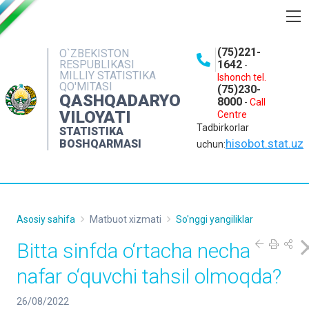
BOSHQARMA HAQIDA
(75)221-
O`ZBEKISTON
RESPUBLIKASI
1642
-
OCHIQ MA'LUMOTLAR
MILLIY STATISTIKA
Ishonch tel.
QO'MITASI
(75)230-
NASHRLAR
QASHQADARYO
8000
-
Call
VILOYATI
Centre
INTERAKTIV XIZMATLAR
Tadbirkorlar
STATISTIKA
MATBUOT XIZMATI
hisobot.stat.uz
BOSHQARMASI
uchun:
MUROJAATLAR
KONTAKTLAR
Asosiy sahifa
Matbuot xizmati
So'nggi yangiliklar
Bitta sinfda o‘rtacha necha
nafar o‘quvchi tahsil olmoqda?
26/08/2022