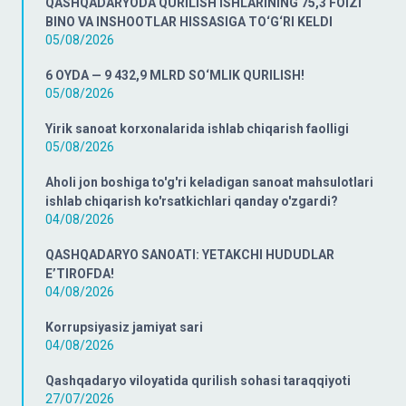
QASHQADARYODA QURILISH ISHLARINING 75,3 FOIZI
BINO VA INSHOOTLAR HISSASIGA TO‘G‘RI KELDI
05/08/2026
6 OYDA — 9 432,9 MLRD SO‘MLIK QURILISH!
05/08/2026
Yirik sanoat korxonalarida ishlab chiqarish faolligi
05/08/2026
Aholi jon boshiga to'g'ri keladigan sanoat mahsulotlari
ishlab chiqarish ko'rsatkichlari qanday o'zgardi?
04/08/2026
QASHQADARYO SANOATI: YETAKCHI HUDUDLAR
E’TIROFDA!
04/08/2026
Korrupsiyasiz jamiyat sari
04/08/2026
Qashqadaryo viloyatida qurilish sohasi taraqqiyoti
27/07/2026