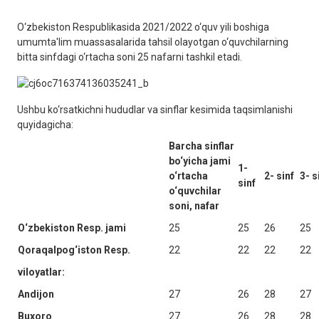
O‘zbekiston Respublikasida 2021/2022 o‘quv yili boshiga
umumta'lim muassasalarida tahsil olayotgan o‘quvchilarning
bitta sinfdagi o‘rtacha soni 25 nafarni tashkil etadi.
Ushbu ko‘rsatkichni hududlar va sinflar kesimida taqsimlanishi
quyidagicha:
Barcha sinflar
bo‘yicha jami
1-
o‘rtacha
2-
sinf
3-
s
sinf
o‘quvchilar
soni, nafar
O‘zbekiston Resp. jami
25
25
26
25
Qoraqalpog‘iston Resp.
22
22
22
22
viloyatlar:
Andijon
27
26
28
27
Buxoro
27
26
28
28