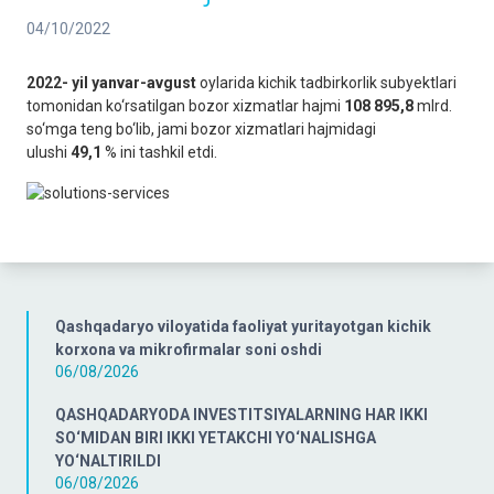
04/10/2022
2022- yil yanvar-avgust
oylarida kichik tadbirkorlik subyektlari
tomonidan ko‘rsatilgan bozor xizmatlar hajmi
108 895,8
mlrd.
so‘mga teng bo‘lib, jami bozor xizmatlari hajmidagi
ulushi
49,1
% ini tashkil etdi.
Qashqadaryo viloyatida faoliyat yuritayotgan kichik
korxona va mikrofirmalar soni oshdi
06/08/2026
QASHQADARYODA INVESTITSIYALARNING HAR IKKI
SO‘MIDAN BIRI IKKI YETAKCHI YO‘NALISHGA
YO‘NALTIRILDI
06/08/2026