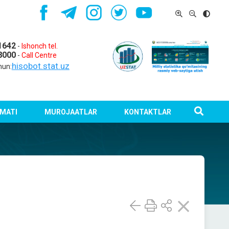
1642
-
Ishonch tel.
8000
-
Call Centre
hisobot.stat.uz
hun:
MATI
MUROJAATLAR
KONTAKTLAR