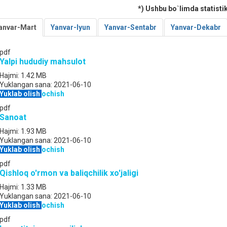
*) Ushbu bo`limda statisti
anvar-Mart
Yanvar-Iyun
Yanvar-Sentabr
Yanvar-Dekabr
pdf
Yalpi hududiy mahsulot
Hajmi:
1.42 MB
Yuklangan sana:
2021-06-10
Yuklab olish
ochish
pdf
Sanoat
Hajmi:
1.93 MB
Yuklangan sana:
2021-06-10
Yuklab olish
ochish
pdf
Qishloq o'rmon va baliqchilik xo'jaligi
Hajmi:
1.33 MB
Yuklangan sana:
2021-06-10
Yuklab olish
ochish
pdf