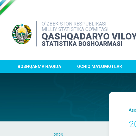
O`ZBEKISTON RESPUBLIKASI
MILLIY STATISTIKA QO'MITASI
QASHQADARYO VILOY
STATISTIKA BOSHQARMASI
BOSHQARMA HAQIDA
OCHIQ MA'LUMOTLAR
Aso
2
2026