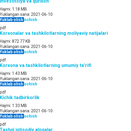
Investitsiya va qurilish
Hajmi:
1.18 MB
Yuklangan sana:
2021-06-10
Yuklab olish
ochish
pdf
Korxonalar va tashkilotlarning moliyaviy natijalari
Hajmi:
872.77 KB
Yuklangan sana:
2021-06-10
Yuklab olish
ochish
pdf
Korxona va tashkilotlarning umumiy ta'rifi
Hajmi:
1.43 MB
Yuklangan sana:
2021-06-10
Yuklab olish
ochish
pdf
Kichik tadbirkorlik
Hajmi:
1.33 MB
Yuklangan sana:
2021-06-10
Yuklab olish
ochish
pdf
Tashqi iqtisodiy aloqalar