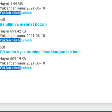
Hajmi:
1.44 MB
Yuklangan sana:
2021-06-10
Yuklab olish
ochish
pdf
Bandlik va mehnat bozori
Hajmi:
891.42 KB
Yuklangan sana:
2021-06-10
Yuklab olish
ochish
pdf
O'rtacha oylik nominal hisoblangan ish haqi
Hajmi:
609.19 KB
Yuklangan sana:
2021-06-10
Yuklab olish
ochish