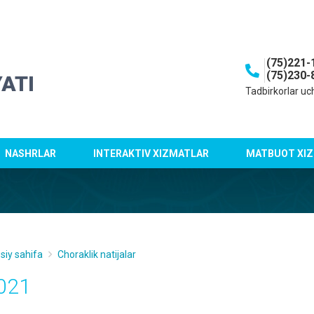
(75)221-
(75)230-
ATI
Tadbirkorlar uc
NASHRLAR
INTERAKTIV XIZMATLAR
MATBUOT XIZ
siy sahifa
Choraklik natijalar
021