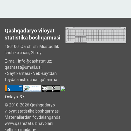
Qashqadaryo viloyat
statistika boshqarmasi
180100, Qarshi sh, Mustаqillik
shoh ko‘chаsi, 2b-uy
E-mail: info@qashstat.uz;
qashstat@umail.uz;
•
Sayt xaritasi
•
Veb-saytdan
foydalanish uchun qo'llanma
Onlayn: 37
© 2010-2026 Qashqadaryo
viloyat statistika boshqarmasi
Materiallardan foydalanganda
www.qashstat.uz havolani
keltirish majburiy.