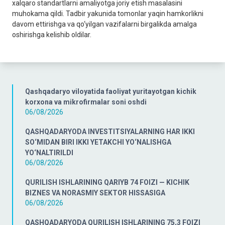
xalqaro standartlarni amaliyotga joriy etish masalasini
muhokama qildi. Tadbir yakunida tomonlar yaqin hamkorlikni
davom ettirishga va qo‘yilgan vazifalarni birgalikda amalga
oshirishga kelishib oldilar.
Qashqadaryo viloyatida faoliyat yuritayotgan kichik
korxona va mikrofirmalar soni oshdi
06/08/2026
QASHQADARYODA INVESTITSIYALARNING HAR IKKI
SO‘MIDAN BIRI IKKI YETAKCHI YO‘NALISHGA
YO‘NALTIRILDI
06/08/2026
QURILISH ISHLARINING QARIYB 74 FOIZI — KICHIK
BIZNES VA NORASMIY SEKTOR HISSASIGA
06/08/2026
QASHQADARYODA QURILISH ISHLARINING 75,3 FOIZI