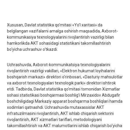
Xususan, Davlat statistika qo'mitasi «Yo'l xaritasi» da
belgilangan vazifalarni amalga oshirish maqsadida, Axborot-
kommunikasiya texnologiyalarini rivojlantirish vazirligi bilan
hamkorlikda AKT sohasidagi statistikani takomillashtirish
bo‘yicha uchrashuv o‘tkazdi.
Uchrashuvda, Axborot-kommunikatsiya texnologiyalarini
rivojlantirish vazirligi vakillari, «Elektron hukumat loyihalarini
boshqarish markazi» direktori o'rinbosari, «Dasturiy mahsulotlar
va axborot texnologiyalari texnologik parki» direktori ishtirok
etdi. Tadbirda, Davlat statistika qo'mitasi tomonidan Xizmatlar
sohasi statistikasi boshqarmasi boshlig'i Mirzaxidov Abdugafir
boshchiligidagi Markaziy apparat boshqarma boshliqlari hamda
xodimlari qatnashdi. Uchrashuvda mutaxassislar AKT
infratuzilmasini rivojlantirish, AKT ishlab chiqarish sektorini
rivojlantirish, AKT xizmatlari tariflari, metodologiyani
takomillashtirish va AKT malumotlarini ishlab chiqarish bo‘yicha