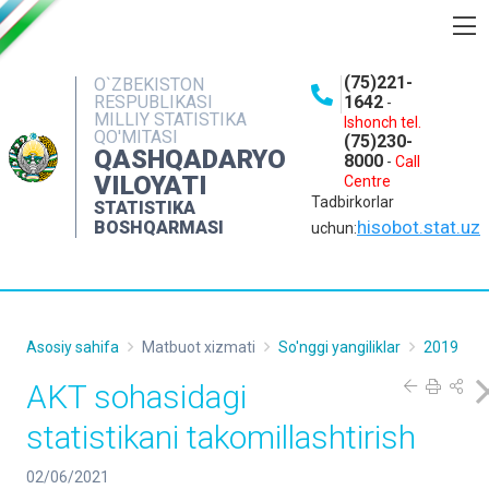
BOSHQARMA HAQIDA
(75)221-
O`ZBEKISTON
RESPUBLIKASI
1642
-
OCHIQ MA'LUMOTLAR
MILLIY STATISTIKA
Ishonch tel.
QO'MITASI
(75)230-
NASHRLAR
QASHQADARYO
8000
-
Call
VILOYATI
Centre
INTERAKTIV XIZMATLAR
Tadbirkorlar
STATISTIKA
MATBUOT XIZMATI
hisobot.stat.uz
BOSHQARMASI
uchun:
MUROJAATLAR
KONTAKTLAR
Asosiy sahifa
Matbuot xizmati
So'nggi yangiliklar
2019
AKT sohasidagi
statistikani takomillashtirish
02/06/2021