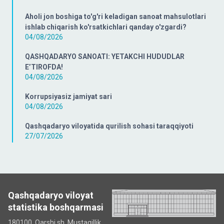
Aholi jon boshiga to'g'ri keladigan sanoat mahsulotlari
ishlab chiqarish ko'rsatkichlari qanday o'zgardi?
04/08/2026
QASHQADARYO SANOATI: YETAKCHI HUDUDLAR
E’TIROFDA!
04/08/2026
Korrupsiyasiz jamiyat sari
04/08/2026
Qashqadaryo viloyatida qurilish sohasi taraqqiyoti
27/07/2026
Qashqadaryo viloyat
statistika boshqarmasi
180100, Qarshi sh, Mustаqillik