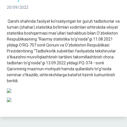
20/09/2022
Qarshi shahrida faoliyat ko‘rsatiyotgan bir guruh tadbirkorlar va
tuman (shahar) statistika bo’limlari xodimlari ishtirokida viloyat
statistika boshqarmasi mas‘ullari tashabbusi bilan O‘zbekiston
Respublikasining “Rasmiy statistika to‘g‘risida”gi 11.08.2021
yildagi O‘RQ-707 sonli Qonuni va O‘zbekiston Respublikasi
Prezidentining “Tadbirkorlik subektlari faoliyatida tekshiruvlar
o‘tkazishni muvofiqlashtirish tartibini takomillashtirish chora-
tadbirlari to‘g‘risida”gi 13.09.2022 yildagi PQ-374 –sonli
Qarorininig mazmun-mohiyati hamda qullanilishi to‘g‘risida
seminar o‘tkazilib, ishtirokchilarga batafsil tizimli tushuntirish
berildi.