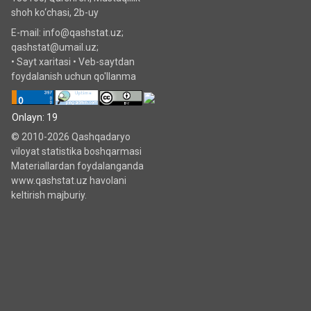
shoh ko‘chаsi, 2b-uy
E-mail: info@qashstat.uz;
qashstat@umail.uz;
•
Sayt xaritasi
•
Veb-saytdan
foydalanish uchun qo'llanma
Onlayn: 19
© 2010-2026 Qashqadaryo
viloyat statistika boshqarmasi
Materiallardan foydalanganda
www.qashstat.uz havolani
keltirish majburiy.