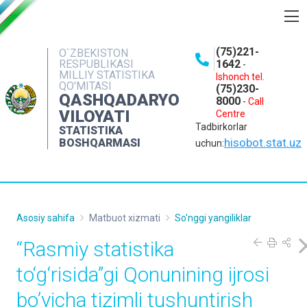
BOSHQARMA HAQIDA
(75)221-
O`ZBEKISTON
RESPUBLIKASI
1642
-
OCHIQ MA'LUMOTLAR
MILLIY STATISTIKA
Ishonch tel.
QO'MITASI
(75)230-
NASHRLAR
QASHQADARYO
8000
-
Call
VILOYATI
Centre
INTERAKTIV XIZMATLAR
Tadbirkorlar
STATISTIKA
MATBUOT XIZMATI
hisobot.stat.uz
BOSHQARMASI
uchun:
MUROJAATLAR
KONTAKTLAR
Asosiy sahifa
Matbuot xizmati
So'nggi yangiliklar
“Rasmiy statistika
to‘g‘risida”gi Qonunining ijrosi
bo’yicha tizimli tushuntirish