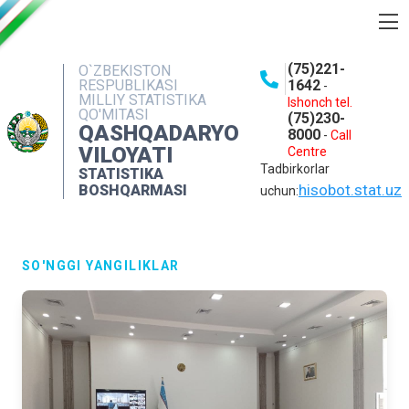
BOSHQARMA HAQIDA
(75)221-
O`ZBEKISTON
RESPUBLIKASI
1642
-
OCHIQ MA'LUMOTLAR
MILLIY STATISTIKA
Ishonch tel.
QO'MITASI
(75)230-
NASHRLAR
QASHQADARYO
8000
-
Call
VILOYATI
Centre
INTERAKTIV XIZMATLAR
Tadbirkorlar
STATISTIKA
MATBUOT XIZMATI
hisobot.stat.uz
BOSHQARMASI
uchun:
MUROJAATLAR
KONTAKTLAR
SO'NGGI YANGILIKLAR