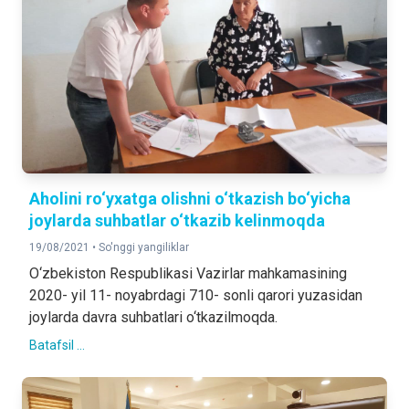
Aholini ro‘yxatga olishni o‘tkazish bo‘yicha
joylarda suhbatlar o‘tkazib kelinmoqda
19/08/2021 •
So'nggi yangiliklar
O‘zbekiston Respublikasi Vazirlar mahkamasining
2020- yil 11- noyabrdagi 710- sonli qarori yuzasidan
joylarda davra suhbatlari o‘tkazilmoqda.
Batafsil ...