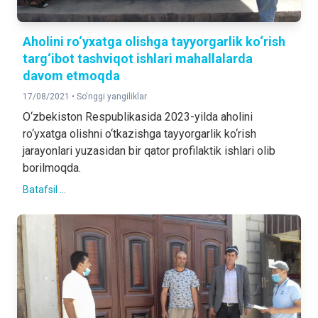
Aholini ro‘yxatga olishga tayyorgarlik ko‘rish
targ‘ibot tashviqot ishlari mahallalarda
davom etmoqda
17/08/2021 •
So'nggi yangiliklar
O‘zbekiston Respublikasida 2023-yilda aholini
ro‘yxatga olishni o‘tkazishga tayyorgarlik ko‘rish
jarayonlari yuzasidan bir qator profilaktik ishlari olib
borilmoqda.
Batafsil ...