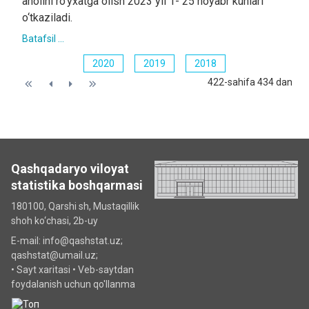
aholini ro‘yxatga olish 2023 yil 1- 25 noyabr kunlari
o‘tkaziladi.
Batafsil ...
2020
2019
2018
422-sahifa 434 dan
Qashqadaryo viloyat
statistika boshqarmasi
180100, Qarshi sh, Mustаqillik
shoh ko‘chаsi, 2b-uy
E-mail: info@qashstat.uz;
qashstat@umail.uz;
•
Sayt xaritasi
•
Veb-saytdan
foydalanish uchun qo'llanma