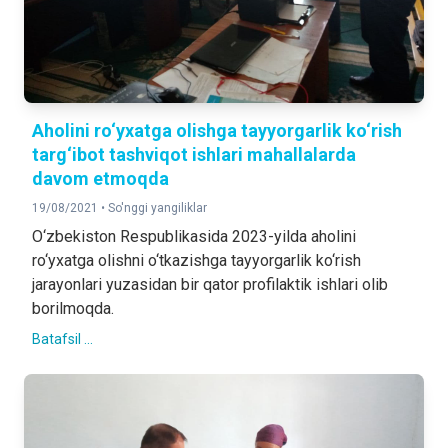
Aholini ro‘yxatga olishga tayyorgarlik ko‘rish
targ‘ibot tashviqot ishlari mahallalarda
davom etmoqda
19/08/2021 •
So'nggi yangiliklar
O‘zbekiston Respublikasida 2023-yilda aholini
ro‘yxatga olishni o‘tkazishga tayyorgarlik ko‘rish
jarayonlari yuzasidan bir qator profilaktik ishlari olib
borilmoqda.
Batafsil ...