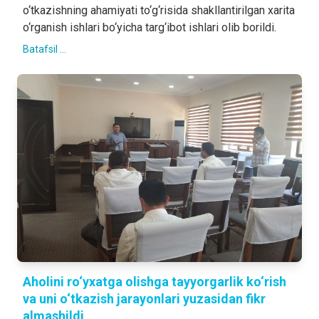
o‘tkazishning ahamiyati to‘g‘risida shakllantirilgan xarita
o‘rganish ishlari bo‘yicha targ‘ibot ishlari olib borildi.
Batafsil ...
Aholini ro‘yxatga olishga tayyorgarlik ko‘rish
va uni o‘tkazish jarayonlari yuzasidan fikr
almashildi