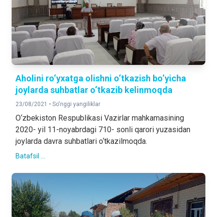
Aholini ro‘yxatga olishni o‘tkazish bo‘yicha
joylarda suhbatlar o‘tkazib kelinmoqda
23/08/2021 •
So'nggi yangiliklar
O‘zbekiston Respublikasi Vazirlar mahkamasining
2020- yil 11-noyabrdagi 710- sonli qarori yuzasidan
joylarda davra suhbatlari o‘tkazilmoqda.
Batafsil ...