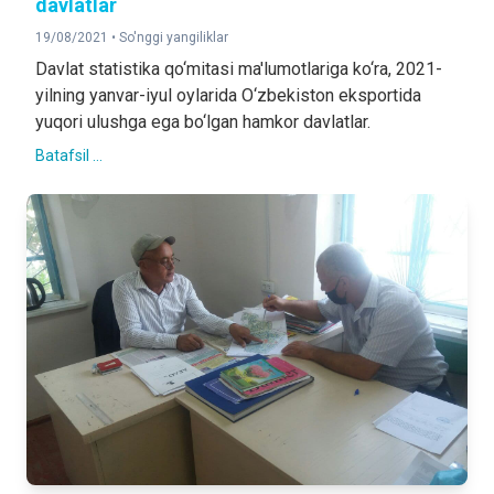
davlatlar
19/08/2021 •
So'nggi yangiliklar
Davlat statistika qo‘mitasi ma'lumotlariga ko‘ra, 2021-
yilning yanvar-iyul oylarida O‘zbekiston eksportida
yuqori ulushga ega bo‘lgan hamkor davlatlar.
Batafsil ...