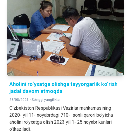
Aholini ro‘yxatga olishga tayyorgarlik ko‘rish
jadal davom etmoqda
23/08/2021 •
So'nggi yangiliklar
O‘zbekiston Respublikasi Vazirlar mahkamasining
2020- yil 11- noyabrdagi 710- sonli qarori bo‘yicha
aholini ro‘yxatga olish 2023 yil 1- 25 noyabr kunlari
o‘tkaziladi.