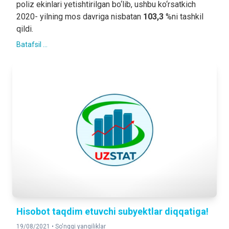
poliz ekinlari yetishtirilgan bo‘lib, ushbu ko‘rsatkich
2020- yilning mos davriga nisbatan
103,3
%ni tashkil
qildi.
Batafsil ...
Hisobot taqdim etuvchi subyektlar diqqatiga!
19/08/2021 •
So'nggi yangiliklar