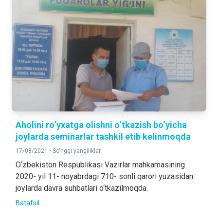
Aholini ro‘yxatga olishni o‘tkazish bo‘yicha
joylarda seminarlar tashkil etib kelinmoqda
17/08/2021 •
So'nggi yangiliklar
O‘zbekiston Respublikasi Vazirlar mahkamasining
2020- yil 11- noyabrdagi 710- sonli qarori yuzasidan
joylarda davra suhbatlari o‘tkazilmoqda.
Batafsil ...