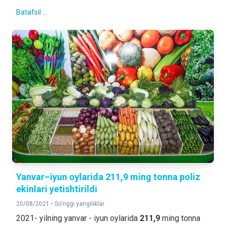
Batafsil ...
Yanvar–iyun oylarida 211,9 ming tonna poliz
ekinlari yetishtirildi
20/08/2021 •
So'nggi yangiliklar
2021- yilning yanvar - iyun oylarida
211,9
ming tonna