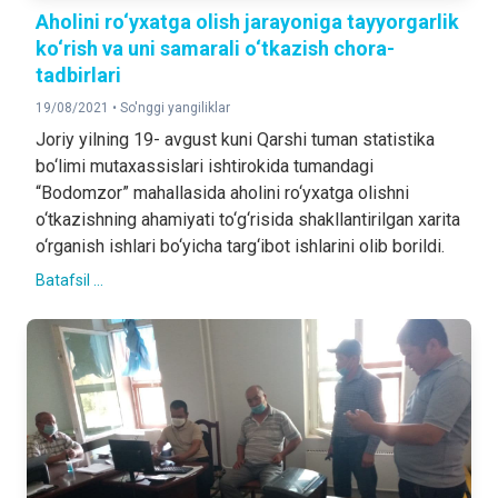
Aholini ro‘yxatga olish jarayoniga tayyorgarlik
ko‘rish va uni samarali o‘tkazish chora-
tadbirlari
19/08/2021 •
So'nggi yangiliklar
Joriy yilning 19- avgust kuni Qarshi tuman statistika
bo‘limi mutaxassislari ishtirokida tumandagi
“Bodomzor” mahallasida aholini ro‘yxatga olishni
o‘tkazishning ahamiyati to‘g‘risida shakllantirilgan xarita
o‘rganish ishlari bo‘yicha targ‘ibot ishlarini olib borildi.
Batafsil ...