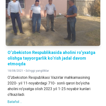
O‘zbekiston Respublikasida aholini ro‘yxatga
olishga tayyorgarlik ko‘rish jadal davom
etmoqda
18/08/2021 •
So'nggi yangiliklar
O‘zbekiston Respublikasi Vazirlar mahkamasining
2020- yil 11-noyabrdagi 710- sonli qarori bo‘yicha
aholini ro‘yxatga olish 2023 yil 1-25 noyabir kunlari
o‘tkaziladi.
Batafsil ...