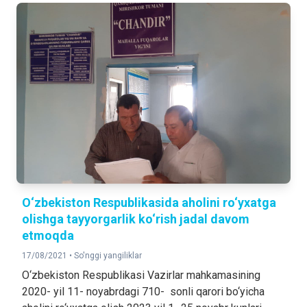
O‘zbekiston Respublikasida aholini ro‘yxatga
olishga tayyorgarlik ko‘rish jadal davom
etmoqda
17/08/2021 •
So'nggi yangiliklar
O‘zbekiston Respublikasi Vazirlar mahkamasining
2020- yil 11- noyabrdagi 710- sonli qarori bo‘yicha