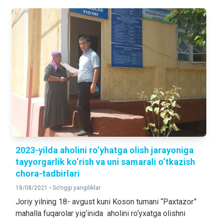
2023-yilda aholini ro‘yhatga olish jarayoniga
tayyorgarlik ko‘rish va uni samarali o‘tkazish
chora-tadbirlari
18/08/2021 •
So'nggi yangiliklar
Joriy yilning 18- avgust kuni Koson tumani “Paxtazor”
mahalla fuqarolar yig‘inida aholini ro‘yxatga olishni