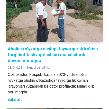
Aholini ro‘yxatga olishga tayyorgarlik ko‘rish
targ‘ibot tashviqot ishlari mahallalarda
davom etmoqda
23/08/2021 •
So'nggi yangiliklar
O‘zbekiston Respublikasida 2023-yilda aholini
ro‘yxatga olishni o‘tkazishga tayyorgarlik ko‘rish
jarayonlari yuzasidan bir qator profilaktik ishlari olib
borilmoqda.
Batafsil ...