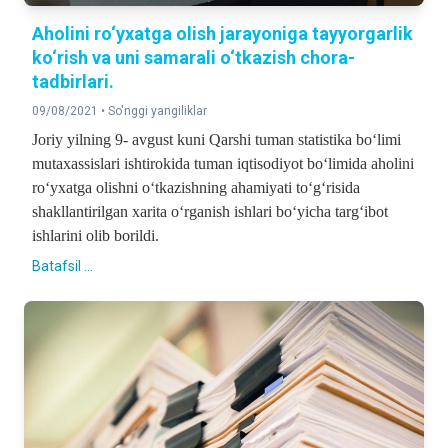
Aholini ro‘yxatga olish jarayoniga tayyorgarlik
ko‘rish va uni samarali o‘tkazish chora-
tadbirlari.
09/08/2021 •
So'nggi yangiliklar
Joriy yilning 9- avgust kuni Qarshi tuman statistika bo‘limi
mutaxassislari ishtirokida tuman iqtisodiyot bo‘limida aholini
ro‘yxatga olishni o‘tkazishning ahamiyati to‘g‘risida
shakllantirilgan xarita o‘rganish ishlari bo‘yicha targ‘ibot
ishlarini olib borildi.
Batafsil ...