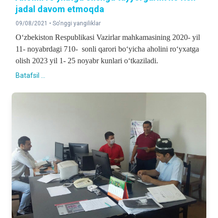
jadal davom etmoqda
09/08/2021 •
So'nggi yangiliklar
O‘zbekiston Respublikasi Vazirlar mahkamasining 2020- yil
11- noyabrdagi 710- sonli qarori bo‘yicha aholini ro‘yxatga
olish 2023 yil 1- 25 noyabr kunlari o‘tkaziladi.
Batafsil ...