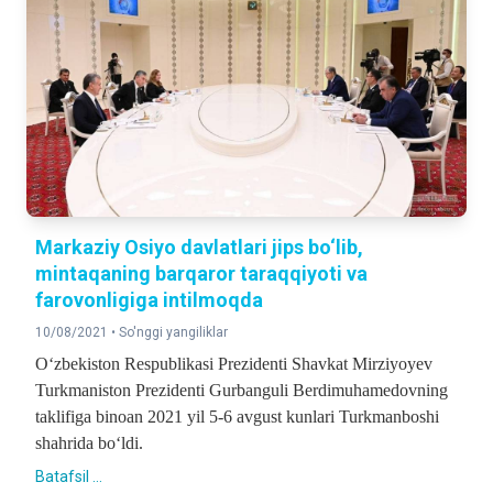
Markaziy Osiyo davlatlari jips bo‘lib,
mintaqaning barqaror taraqqiyoti va
farovonligiga intilmoqda
10/08/2021 •
So'nggi yangiliklar
O‘zbekiston Respublikasi Prezidenti Shavkat Mirziyoyev
Turkmaniston Prezidenti Gurbanguli Berdimuhamedovning
taklifiga binoan 2021 yil 5-6 avgust kunlari Turkmanboshi
shahrida bo‘ldi.
Batafsil ...