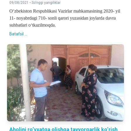
09/08/2021 •
So'nggi yangiliklar
O‘zbekiston Respublikasi Vazirlar mahkamasining 2020- yil
11- noyabrdagi 710- sonli qarori yuzasidan joylarda davra
suhbatlari o‘tkazilmoqda.
Batafsil ...
Aholini ro‘yxatga olishga tayyorgarlik ko‘rish