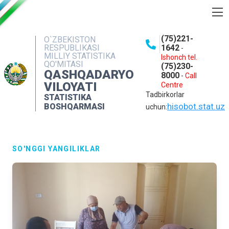
BOSHQARMA HAQIDA
(75)221-
O`ZBEKISTON
RESPUBLIKASI
1642
-
OCHIQ MA'LUMOTLAR
MILLIY STATISTIKA
Ishonch tel.
QO'MITASI
(75)230-
NASHRLAR
QASHQADARYO
8000
-
Call
VILOYATI
Centre
INTERAKTIV XIZMATLAR
Tadbirkorlar
STATISTIKA
MATBUOT XIZMATI
hisobot.stat.uz
BOSHQARMASI
uchun:
MUROJAATLAR
KONTAKTLAR
SO'NGGI YANGILIKLAR