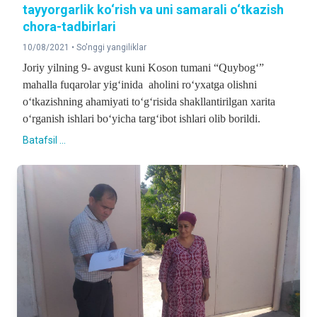
tayyorgarlik ko‘rish va uni samarali o‘tkazish
chora-tadbirlari
10/08/2021 •
So'nggi yangiliklar
Joriy yilning 9- avgust kuni Koson tumani “Quybog‘”
mahalla fuqarolar yig‘inida aholini ro‘yxatga olishni
o‘tkazishning ahamiyati to‘g‘risida shakllantirilgan xarita
o‘rganish ishlari bo‘yicha targ‘ibot ishlari olib borildi.
Batafsil ...