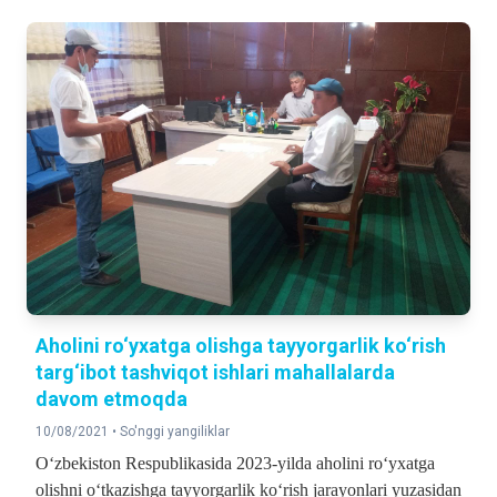
Aholini ro‘yxatga olishga tayyorgarlik ko‘rish
targ‘ibot tashviqot ishlari mahallalarda
davom etmoqda
10/08/2021 •
So'nggi yangiliklar
O‘zbekiston Respublikasida 2023-yilda aholini ro‘yxatga
olishni o‘tkazishga tayyorgarlik ko‘rish jarayonlari yuzasidan