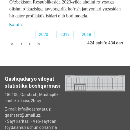
O‘zbekiston Respublikasida 2023-yilda aholini ro‘yxatga
olishni o‘tkazishga tayyorgarlik ko‘rish jarayonlari yuzasidan
bir qator profilaktik ishlari olib borilmoqda.
Batafsil ...
2020
2019
2018
424-sahifa 434 dan
Qashqadaryo viloyat
statistika boshqarmasi
180100, Qarshi sh, Mustаqillik
shoh ko‘chаsi, 2b-uy
E-mail: info@qashstat.uz;
qashstat@umail.uz;
•
Sayt xaritasi
•
Veb-saytdan
foydalanish uchun qo'llanma