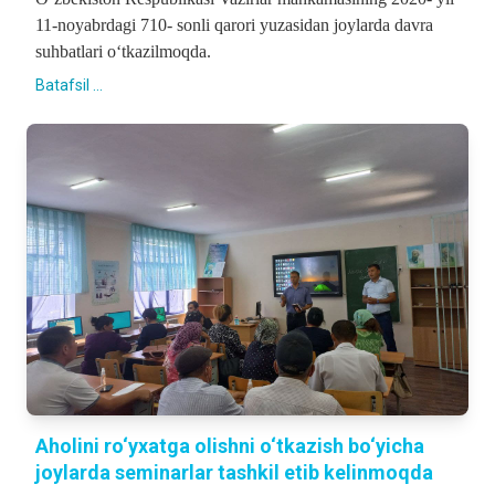
11-noyabrdagi 710- sonli qarori yuzasidan joylarda davra
suhbatlari o‘tkazilmoqda.
Batafsil ...
Aholini ro‘yxatga olishni o‘tkazish bo‘yicha
joylarda seminarlar tashkil etib kelinmoqda