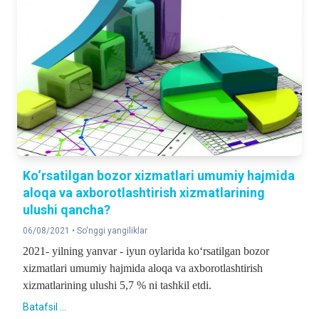
Ko‘rsatilgan bozor xizmatlari umumiy hajmida
aloqa va axborotlashtirish xizmatlarining
ulushi qancha?
06/08/2021 •
So'nggi yangiliklar
2021- yilning yanvar - iyun oylarida ko‘rsatilgan bozor
xizmatlari umumiy hajmida aloqa va axborotlashtirish
xizmatlarining ulushi 5,7 % ni tashkil etdi.
Batafsil ...