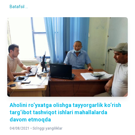
Batafsil ...
Aholini ro‘yxatga olishga tayyorgarlik ko‘rish
targ‘ibot tashviqot ishlari mahallalarda
davom etmoqda
04/08/2021 •
So'nggi yangiliklar