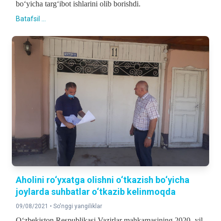
bo‘yicha targ‘ibot ishlarini olib borishdi.
Batafsil ...
Aholini ro‘yxatga olishni o‘tkazish bo‘yicha
joylarda suhbatlar o‘tkazib kelinmoqda
09/08/2021 •
So'nggi yangiliklar
O‘zbekiston Respublikasi Vazirlar mahkamasining 2020- yil