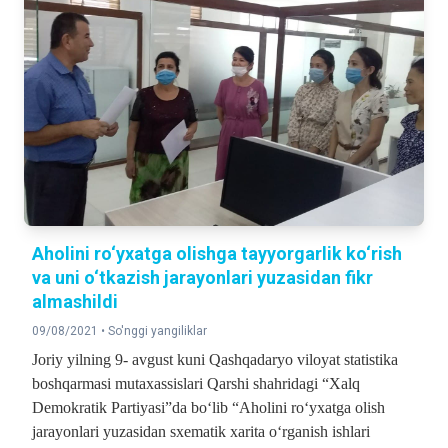
Aholini ro‘yxatga olishga tayyorgarlik ko‘rish
va uni o‘tkazish jarayonlari yuzasidan fikr
almashildi
09/08/2021 •
So'nggi yangiliklar
Joriy yilning 9- avgust kuni Qashqadaryo viloyat statistika
boshqarmasi mutaxassislari Qarshi shahridagi “Xalq
Demokratik Partiyasi”da bo‘lib “Aholini ro‘yxatga olish
jarayonlari yuzasidan sxematik xarita o‘rganish ishlari