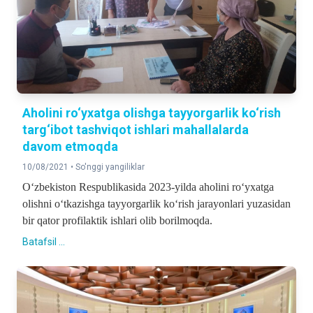
Aholini ro‘yxatga olishga tayyorgarlik ko‘rish
targ‘ibot tashviqot ishlari mahallalarda
davom etmoqda
10/08/2021 •
So'nggi yangiliklar
O‘zbekiston Respublikasida 2023-yilda aholini ro‘yxatga
olishni o‘tkazishga tayyorgarlik ko‘rish jarayonlari yuzasidan
bir qator profilaktik ishlari olib borilmoqda.
Batafsil ...