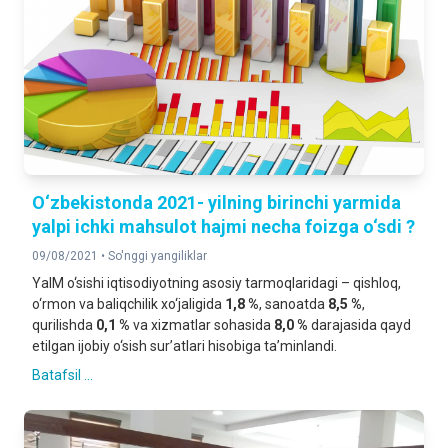
O‘zbekistonda 2021- yilning birinchi yarmida
yalpi ichki mahsulot hajmi necha foizga o‘sdi ?
09/08/2021 •
So'nggi yangiliklar
YaIM o‘sishi iqtisodiyotning asosiy tarmoqlaridagi – qishloq,
o‘rmon va baliqchilik xo‘jaligida
1,8 %
, sanoatda
8,5 %
,
qurilishda
0,1 %
va xizmatlar sohasida
8,0 %
darajasida qayd
etilgan ijobiy o‘sish sur’atlari hisobiga ta’minlandi.
Batafsil ...