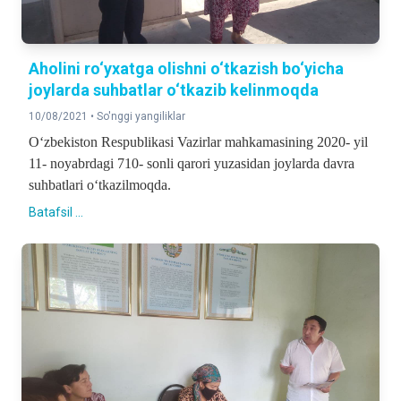
Aholini ro‘yxatga olishni o‘tkazish bo‘yicha
joylarda suhbatlar o‘tkazib kelinmoqda
10/08/2021 •
So'nggi yangiliklar
O‘zbekiston Respublikasi Vazirlar mahkamasining 2020- yil
11- noyabrdagi 710- sonli qarori yuzasidan joylarda davra
suhbatlari o‘tkazilmoqda.
Batafsil ...