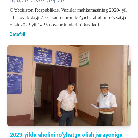
10/08/2021 •
So'nggi yangiliklar
O‘zbekiston Respublikasi Vazirlar mahkamasining 2020- yil
11- noyabrdagi 710- sonli qarori bo‘yicha aholini ro‘yxatga
olish 2023 yil 1- 25 noyabr kunlari o‘tkaziladi.
Batafsil ...
2023-yilda aholini ro‘yhatga olish jarayoniga