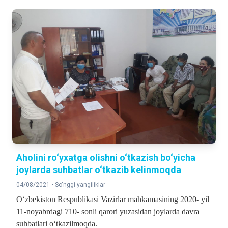
Aholini ro‘yxatga olishni o‘tkazish bo‘yicha
joylarda suhbatlar o‘tkazib kelinmoqda
04/08/2021 •
So'nggi yangiliklar
O‘zbekiston Respublikasi Vazirlar mahkamasining 2020- yil
11-noyabrdagi 710- sonli qarori yuzasidan joylarda davra
suhbatlari o‘tkazilmoqda.