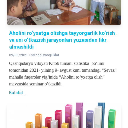
Aholini ro‘yxatga olishga tayyorgarlik ko‘rish
va uni o‘tkazish jarayonlari yuzasidan fikr
almashildi
09/08/2021 •
So'nggi yangiliklar
Qashqadaryo viloyati Kitob tumani statistika bo‘limi
tomonidan 2021- yilning 9- avgust kuni tumandagi “Sevaz”
mahalla fuqarolar yig‘inida “Aholini ro‘yxatga olish”
mavzusida seminar o’tkazildi.
Batafsil ...