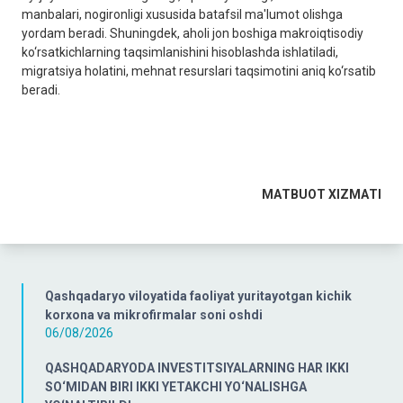
manbalari, nogironligi xususida batafsil ma'lumot olishga
yordam beradi. Shuningdek, aholi jon boshiga makroiqtisodiy
ko‘rsatkichlarning taqsimlanishini hisoblashda ishlatiladi,
migratsiya holatini, mehnat resurslari taqsimotini aniq ko‘rsatib
beradi.
MАTBUOT XIZMАTI
Qashqadaryo viloyatida faoliyat yuritayotgan kichik
korxona va mikrofirmalar soni oshdi
06/08/2026
QASHQADARYODA INVESTITSIYALARNING HAR IKKI
SO‘MIDAN BIRI IKKI YETAKCHI YO‘NALISHGA