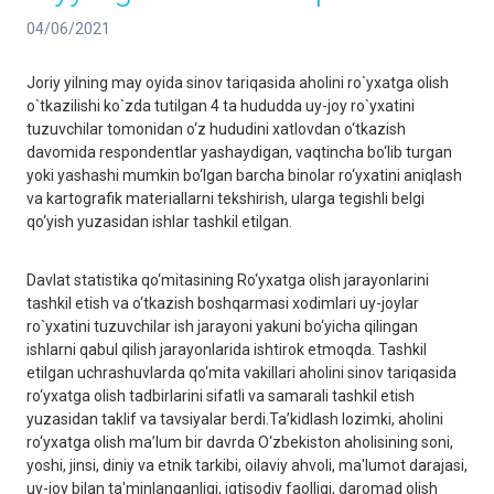
04/06/2021
Joriy yilning may oyida sinov tariqasida aholini ro`yxatga olish
o`tkazilishi ko`zda tutilgan 4 ta hududda uy-joy ro`yxаtini
tuzuvchilar tomonidan o‘z hududini xatlovdan o‘tkazish
davomida respondentlar yashaydigan, vaqtincha bo‘lib turgan
yoki yashashi mumkin bo‘lgan barcha binolar ro‘yxatini aniqlash
va kartografik materiallarni tekshirish, ularga tegishli belgi
qo‘yish yuzasidan ishlar tashkil etilgаn.
Davlat statistika qo‘mitasining Ro‘yxatga olish jarayonlarini
tashkil etish va o‘tkazish boshqarmasi xodimlari uy-joylar
ro`yxаtini tuzuvchilar ish jarayoni yakuni bo‘yicha qilingan
ishlarni qabul qilish jarayonlarida ishtirok etmoqda. Tashkil
etilgan uchrashuvlarda qo‘mita vakillari aholini sinov tariqasida
ro‘yxatga olish tadbirlarini sifatli va samarali tashkil etish
yuzasidan taklif va tavsiyalar berdi.Ta’kidlash lozimki, aholini
ro‘yxatga olish ma’lum bir davrda O‘zbekiston aholisining soni,
yoshi, jinsi, diniy va etnik tarkibi, oilaviy ahvoli, ma'lumot darajasi,
uy-joy bilan ta'minlanganligi, iqtisodiy faolligi, daromad olish