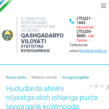
BOSHQARMA HAQIDA
(75)221-
O`ZBEKISTON
RESPUBLIKASI
1642
-
OCHIQ MA'LUMOTLAR
MILLIY STATISTIKA
Ishonch tel.
QO'MITASI
(75)230-
NASHRLAR
QASHQADARYO
8000
-
Call
VILOYATI
Centre
INTERAKTIV XIZMATLAR
Tadbirkorlar
STATISTIKA
MATBUOT XIZMATI
hisobot.stat.uz
BOSHQARMASI
uchun:
MUROJAATLAR
KONTAKTLAR
Asosiy sahifa
Matbuot xizmati
So'nggi yangiliklar
Hududlarda aholini
ro‘yxatga olish ishlariga puxta
tayyorgarlik ko‘rilmoqda